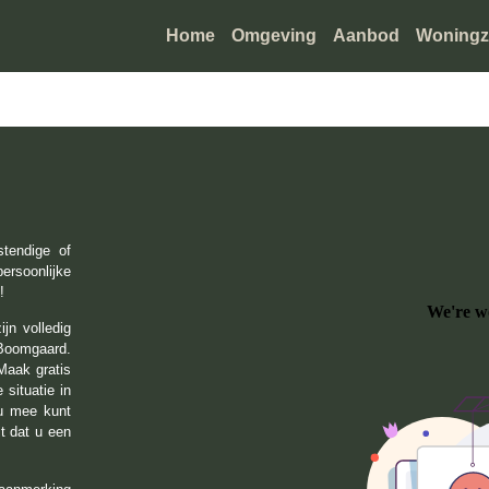
Home
Omgeving
Aanbod
Woningz
tendige of
rsoonlijke
!
jn volledig
 Boomgaard.
Maak gratis
 situatie in
 u mee kunt
it dat u een