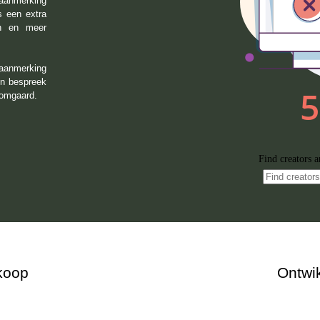
 aanmerking
s een extra
en en meer
 aanmerking
n bespreek
oomgaard.
koop
Ontwik