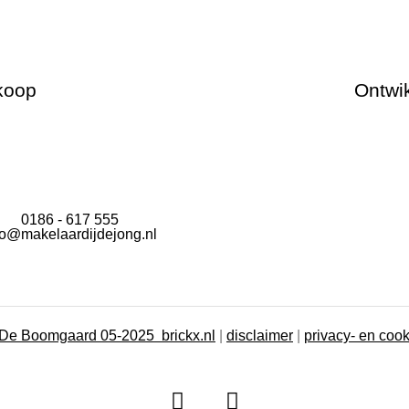
koop
Ontwik
0186 - 617 555
fo@makelaardijdejong.nl
De Boomgaard 05-2025 brickx.nl
|
disclaimer
|
privacy- en coo