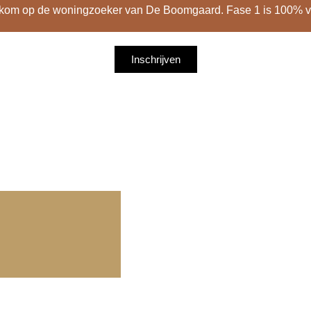
kom op de woningzoeker van De Boomgaard. Fase 1 is 100% v
Inschrijven