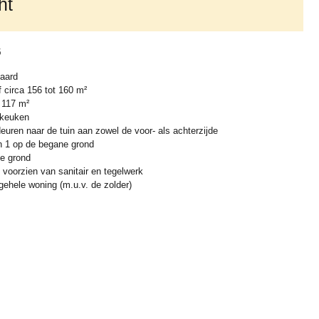
ht
5
aard
 circa 156 tot 160 m²
 117 m²
 keuken
uren naar de tuin aan zowel de voor- als achterzijde
 1 op de begane grond
e grond
 voorzien van sanitair en tegelwerk
gehele woning (m.u.v. de zolder)