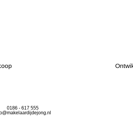
koop
Ontwik
0186 - 617 555
fo@makelaardijdejong.nl