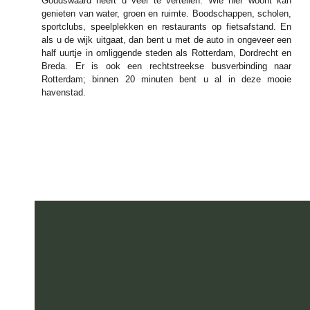
Goudswaard heeft u veel te vertellen. Wie hier woont kan
genieten van water, groen en ruimte. Boodschappen, scholen,
sportclubs, speelplekken en restaurants op fietsafstand. En
als u de wijk uitgaat, dan bent u met de auto in ongeveer een
half uurtje in omliggende steden als Rotterdam, Dordrecht en
Breda. Er is ook een rechtstreekse busverbinding naar
Rotterdam; binnen 20 minuten bent u al in deze mooie
havenstad.